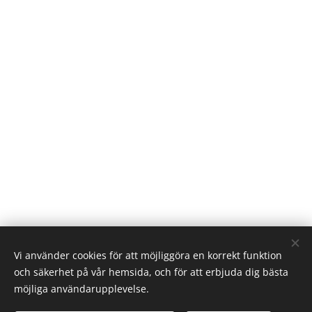
Vi använder cookies för att möjliggöra en korrekt funktion
och säkerhet på vår hemsida, och för att erbjuda dig bästa
möjliga användarupplevelse.
Lövgren Trähantverk 2026